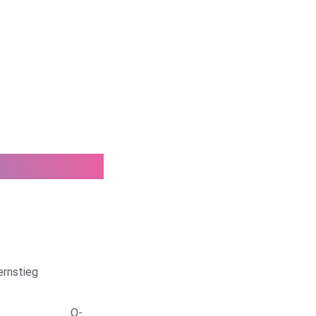
ernstieg
traßen Q-