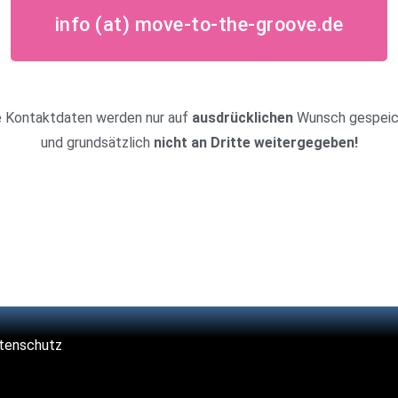
info (at) move-to-the-groove.de
e Kontaktdaten werden nur auf
ausdrücklichen
Wunsch gespeic
und grundsätzlich
nicht an Dritte weitergegeben!
tenschutz