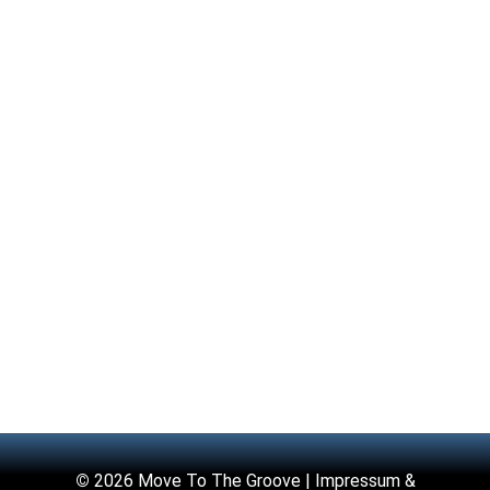
©
2026 Move To The Groove |
Impressum &